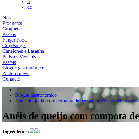
fr
de
Nós
Productos
Croquetes
Pastéis
Finger Food
CrujiBurger
Canelones e Lasanha
Petiscos Vegetais
Pastéis
Blogue gastronómico
Audens news
Contacto
Blogue gastronómico
Anéis de queijo com compota de pera caramelizada e couve ro
Anéis de queijo com compota de
Ingredientes