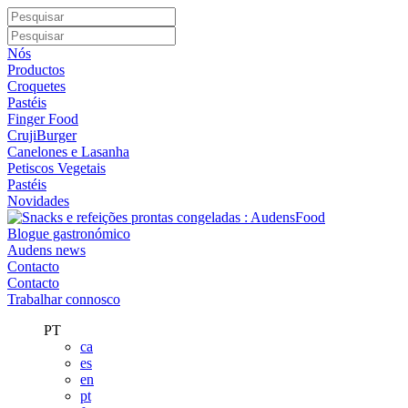
Nós
Productos
Croquetes
Pastéis
Finger Food
CrujiBurger
Canelones e Lasanha
Petiscos Vegetais
Pastéis
Novidades
Blogue gastronómico
Audens news
Contacto
Contacto
Trabalhar connosco
PT
ca
es
en
pt