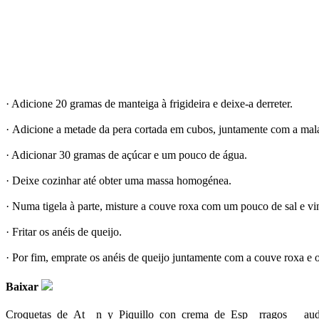
· Adicione 20 gramas de manteiga à frigideira e deixe-a derreter.
· Adicione a metade da pera cortada em cubos, juntamente com a mal
· Adicionar 30 gramas de açúcar e um pouco de água.
· Deixe cozinhar até obter uma massa homogénea.
· Numa tigela à parte, misture a couve roxa com um pouco de sal e vi
· Fritar os anéis de queijo.
· Por fim, emprate os anéis de queijo juntamente com a couve roxa e
Baixar
Croquetas_de_At__n_y_Piquillo_con_crema_de_Esp__rragos___aud