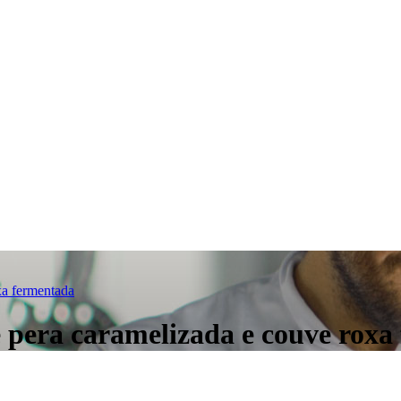
xa fermentada
 pera caramelizada e couve roxa