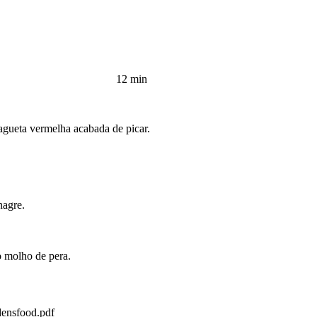
12 min
agueta vermelha acabada de picar.
nagre.
 o molho de pera.
ensfood.pdf