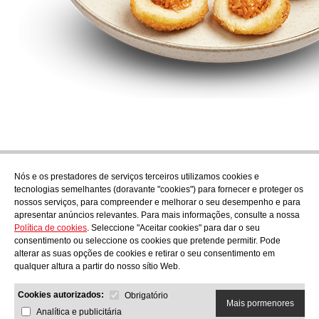
Nós e os prestadores de serviços terceiros utilizamos cookies e
Subscrever
tecnologias semelhantes (doravante "cookies") para fornecer e proteger os
Descubra o que está a cozinhar em AudensFood.
nossos serviços, para compreender e melhorar o seu desempenho e para
apresentar anúncios relevantes. Para mais informações, consulte a nossa
Li e aceito a
Política de privacidade
Política de cookies
. Seleccione "Aceitar cookies" para dar o seu
Nós
Audens news
Productos
Blogue gastronómico
Contacto
consentimento ou seleccione os cookies que pretende permitir. Pode
Trabalhar connosco
alterar as suas opções de cookies e retirar o seu consentimento em
qualquer altura a partir do nosso sítio Web.
Cookies autorizados:
Obrigatório
Mais pormenores
Analítica e publicitária
AUDENS FOOD S.A.
C/ Jordi Camp, 25 - 08403 Granollers