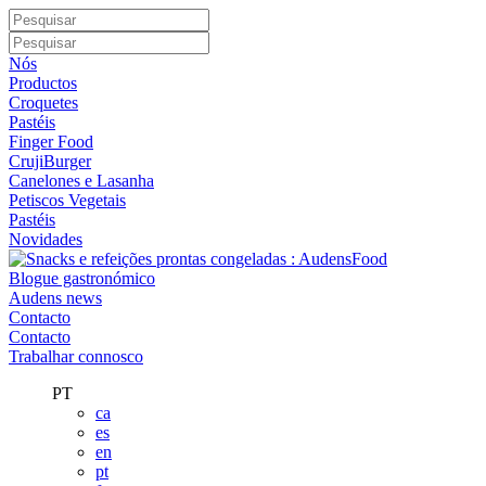
Nós
Productos
Croquetes
Pastéis
Finger Food
CrujiBurger
Canelones e Lasanha
Petiscos Vegetais
Pastéis
Novidades
Blogue gastronómico
Audens news
Contacto
Contacto
Trabalhar connosco
PT
ca
es
en
pt