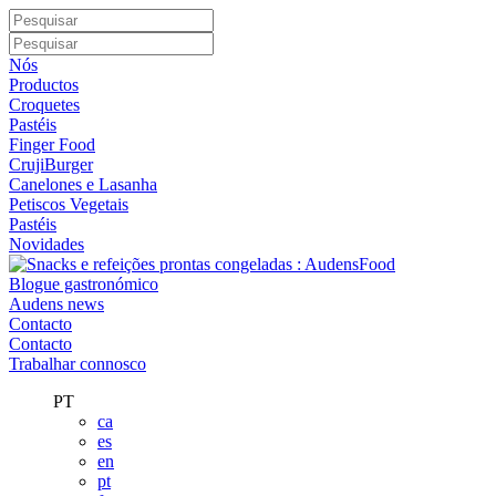
Nós
Productos
Croquetes
Pastéis
Finger Food
CrujiBurger
Canelones e Lasanha
Petiscos Vegetais
Pastéis
Novidades
Blogue gastronómico
Audens news
Contacto
Contacto
Trabalhar connosco
PT
ca
es
en
pt