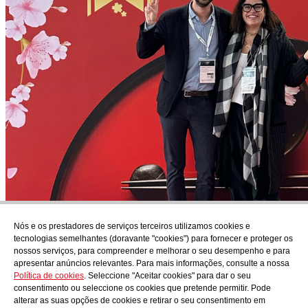
Nós e os prestadores de serviços terceiros utilizamos cookies e
Subscrever
tecnologias semelhantes (doravante "cookies") para fornecer e proteger os
Descubra o que está a cozinhar em AudensFood.
nossos serviços, para compreender e melhorar o seu desempenho e para
apresentar anúncios relevantes. Para mais informações, consulte a nossa
Li e aceito a
Política de privacidade
Política de cookies
. Seleccione "Aceitar cookies" para dar o seu
Nós
Audens news
Productos
Blogue gastronómico
Contacto
consentimento ou seleccione os cookies que pretende permitir. Pode
Trabalhar connosco
alterar as suas opções de cookies e retirar o seu consentimento em