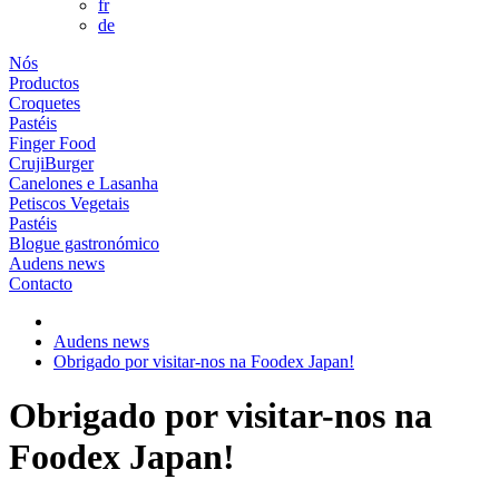
fr
de
Nós
Productos
Croquetes
Pastéis
Finger Food
CrujiBurger
Canelones e Lasanha
Petiscos Vegetais
Pastéis
Blogue gastronómico
Audens news
Contacto
Audens news
Obrigado por visitar-nos na Foodex Japan!
Obrigado por visitar-nos na
Foodex Japan!