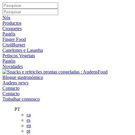
Nós
Productos
Croquetes
Pastéis
Finger Food
CrujiBurger
Canelones e Lasanha
Petiscos Vegetais
Pastéis
Novidades
Blogue gastronómico
Audens news
Contacto
Contacto
Trabalhar connosco
PT
ca
es
en
pt