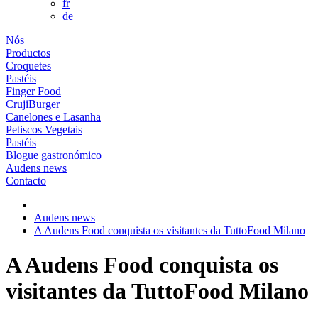
fr
de
Nós
Productos
Croquetes
Pastéis
Finger Food
CrujiBurger
Canelones e Lasanha
Petiscos Vegetais
Pastéis
Blogue gastronómico
Audens news
Contacto
Audens news
A Audens Food conquista os visitantes da TuttoFood Milano
A Audens Food conquista os
visitantes da TuttoFood Milano