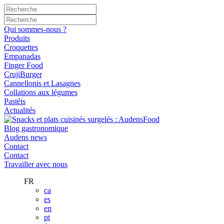
Qui sommes-nous ?
Produits
Croquettes
Empanadas
Finger Food
CrujiBurger
Cannellonis et Lasagnes
Collations aux légumes
Pastéis
Actualités
Blog gastronomique
Audens news
Contact
Contact
Travailler avec nous
FR
ca
es
en
pt