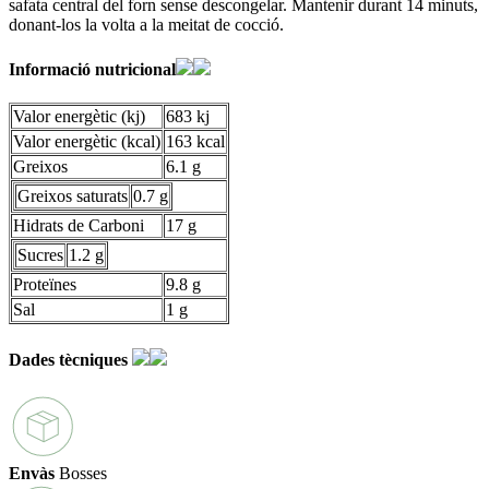
safata central del forn sense descongelar. Mantenir durant 14 minuts,
donant-los la volta a la meitat de cocció.
Informació nutricional
Valor energètic (kj)
683 kj
Valor energètic (kcal)
163 kcal
Greixos
6.1 g
Greixos saturats
0.7 g
Hidrats de Carboni
17 g
Sucres
1.2 g
Proteïnes
9.8 g
Sal
1 g
Dades tècniques
Envàs
Bosses