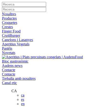
Nosaltres
Productes
Croquetes
Crestes
Finger Food
CrujiBurger
Canelons i Lasanyes
Aperitius Vegetals
Pastéis
Novetats
Bloc gastronòmic
Audens news
Contacte
Contacte
Treballa amb nosaltres
Canal etic
CA
ca
es
en