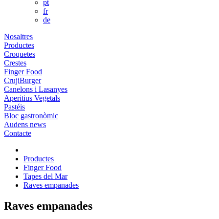
pt
fr
de
Nosaltres
Productes
Croquetes
Crestes
Finger Food
CrujiBurger
Canelons i Lasanyes
Aperitius Vegetals
Pastéis
Bloc gastronòmic
Audens news
Contacte
Productes
Finger Food
Tapes del Mar
Raves empanades
Raves empanades