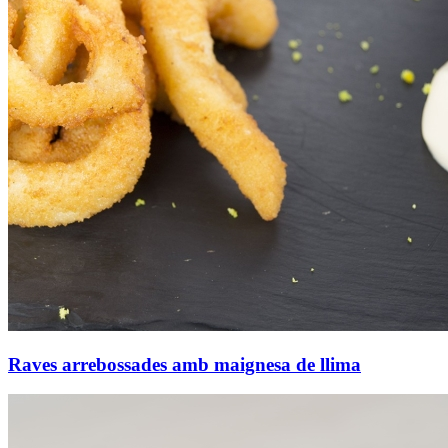
Raves arrebossades amb maignesa de llima