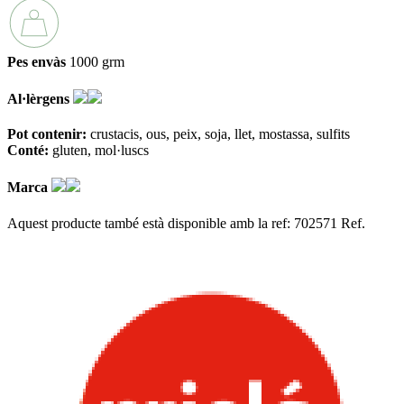
Pes envàs
1000 grm
Al·lèrgens
Pot contenir:
crustacis
ous
peix
soja
llet
mostassa
sulfits
Conté:
gluten
mol·luscs
Marca
Aquest producte també està disponible amb la ref: 702571
Ref.