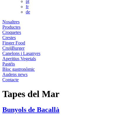
pt
fr
de
Nosaltres
Productes
Croquetes
Crestes
Finger Food
CrujiBurger
Canelons i Lasanyes
Aperitius Vegetals
Pastéis
Bloc gastronòmic
Audens news
Contacte
Tapes del Mar
Bunyols de Bacallà