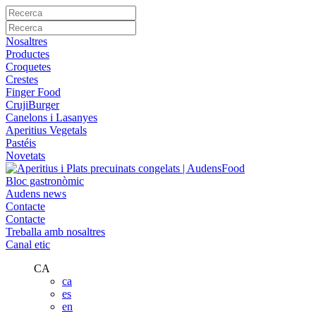
Nosaltres
Productes
Croquetes
Crestes
Finger Food
CrujiBurger
Canelons i Lasanyes
Aperitius Vegetals
Pastéis
Novetats
Bloc gastronòmic
Audens news
Contacte
Contacte
Treballa amb nosaltres
Canal etic
CA
ca
es
en