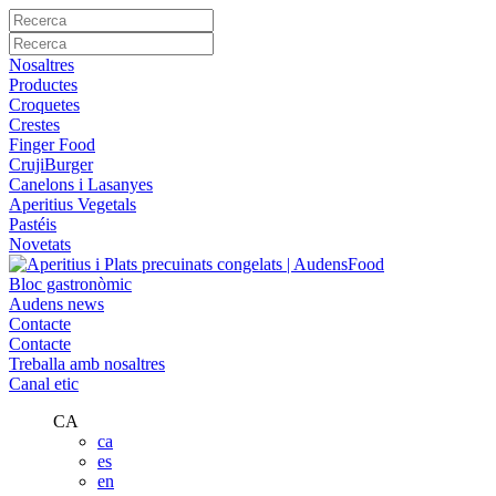
Nosaltres
Productes
Croquetes
Crestes
Finger Food
CrujiBurger
Canelons i Lasanyes
Aperitius Vegetals
Pastéis
Novetats
Bloc gastronòmic
Audens news
Contacte
Contacte
Treballa amb nosaltres
Canal etic
CA
ca
es
en