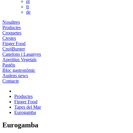
pt
fr
de
Nosaltres
Productes
Croquetes
Crestes
Finger Food
CrujiBurger
Canelons i Lasanyes
Aperitius Vegetals
Pastéis
Bloc gastronòmic
Audens news
Contacte
Productes
Finger Food
Tapes del Mar
Eurogamba
Eurogamba