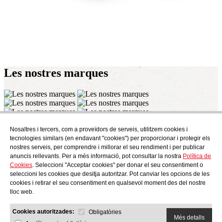
Les nostres
marques
Nosaltres i tercers, com a proveïdors de serveis, utilitzem cookies i
Subscriu-te
tecnologies similars (en endavant "cookies") per proporcionar i protegir els
Descobreix tot el que es cou a AudensFood.
nostres serveis, per comprendre i millorar el seu rendiment i per publicar
anuncis rellevants. Per a més informació, pot consultar la nostra
Política de
He llegit i accepto la
Política de Privacitat
Cookies
. Seleccioni "Acceptar cookies" per donar el seu consentiment o
Nosaltres
Audens news
Productes
Bloc gastronòmic
Contacte
seleccioni les cookies que desitja autoritzar. Pot canviar les opcions de les
Treballa amb nosaltres
cookies i retirar el seu consentiment en qualsevol moment des del nostre
lloc web.
Cookies autoritzades:
Obligatòries
Més detalls