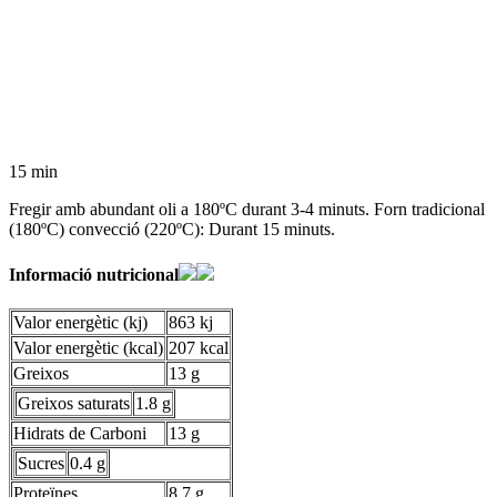
15 min
Fregir amb abundant oli a 180ºC durant 3-4 minuts. Forn tradicional
(180ºC) convecció (220ºC): Durant 15 minuts.
Informació nutricional
Valor energètic (kj)
863 kj
Valor energètic (kcal)
207 kcal
Greixos
13 g
Greixos saturats
1.8 g
Hidrats de Carboni
13 g
Sucres
0.4 g
Proteïnes
8.7 g