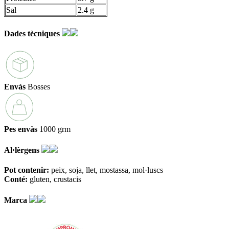
Sal
2.4 g
Dades tècniques
Envàs
Bosses
Pes envàs
1000 grm
Al·lèrgens
Pot contenir:
peix
soja
llet
mostassa
mol·luscs
Conté:
gluten
crustacis
Marca