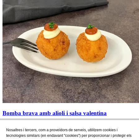
Bomba brava amb alioli i salsa valentina
«
1
2
3
4
5
6
7
»
Nosaltres i tercers, com a proveïdors de serveis, utilitzem cookies i
Subscriu-te
tecnologies similars (en endavant "cookies") per proporcionar i protegir els
Descobreix tot el que es cou a AudensFood.