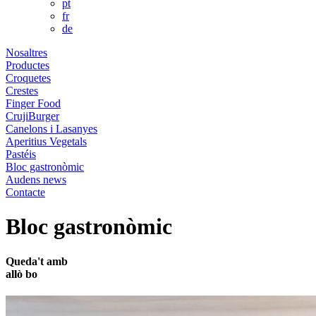
pt
fr
de
Nosaltres
Productes
Croquetes
Crestes
Finger Food
CrujiBurger
Canelons i Lasanyes
Aperitius Vegetals
Pastéis
Bloc gastronòmic
Audens news
Contacte
Bloc gastronòmic
Queda't
amb
allò
bo