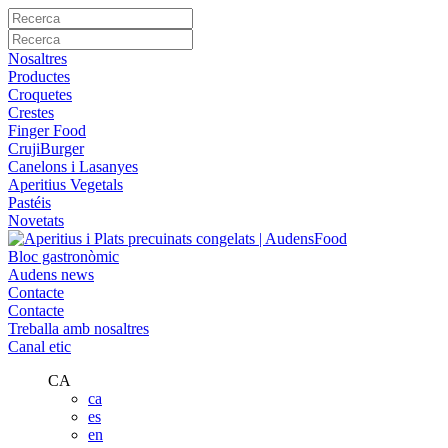
Nosaltres
Productes
Croquetes
Crestes
Finger Food
CrujiBurger
Canelons i Lasanyes
Aperitius Vegetals
Pastéis
Novetats
Bloc gastronòmic
Audens news
Contacte
Contacte
Treballa amb nosaltres
Canal etic
CA
ca
es
en