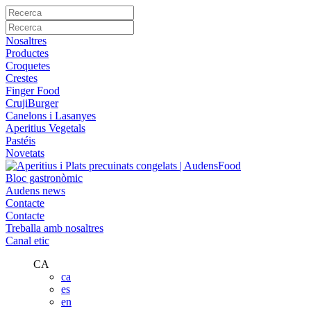
Nosaltres
Productes
Croquetes
Crestes
Finger Food
CrujiBurger
Canelons i Lasanyes
Aperitius Vegetals
Pastéis
Novetats
Bloc gastronòmic
Audens news
Contacte
Contacte
Treballa amb nosaltres
Canal etic
CA
ca
es
en