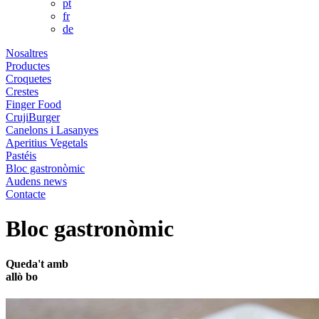
pt
fr
de
Nosaltres
Productes
Croquetes
Crestes
Finger Food
CrujiBurger
Canelons i Lasanyes
Aperitius Vegetals
Pastéis
Bloc gastronòmic
Audens news
Contacte
Bloc gastronòmic
Queda't
amb
allò
bo