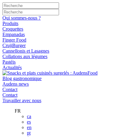
Qui sommes-nous ?
Produits
Croquettes
Empanadas
Finger Food
CrujiBurger
Cannellonis et Lasagnes
Collations aux légumes
Pastéis
Actualités
Blog gastronomique
Audens news
Contact
Contact
Travailler avec nous
FR
ca
es
en
pt