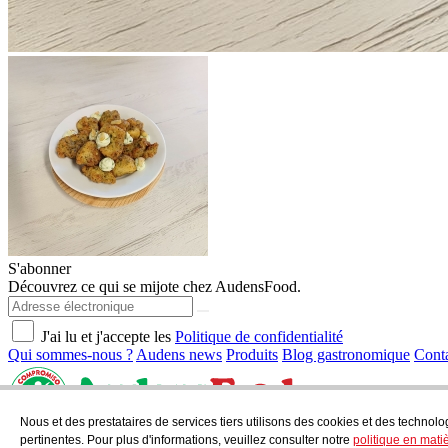
S'abonner
Découvrez ce qui se mijote chez AudensFood.
J'ai lu et j'accepte les
Politique de confidentialité
Qui sommes-nous ?
Audens news
Produits
Blog gastronomique
Cont
Nous et des prestataires de services tiers utilisons des cookies et des technolo
AUDENS FOOD S.A.
C/ Jordi Camp, 25 - 08403 Granollers
pertinentes. Pour plus d'informations, veuillez consulter notre
politique en mati