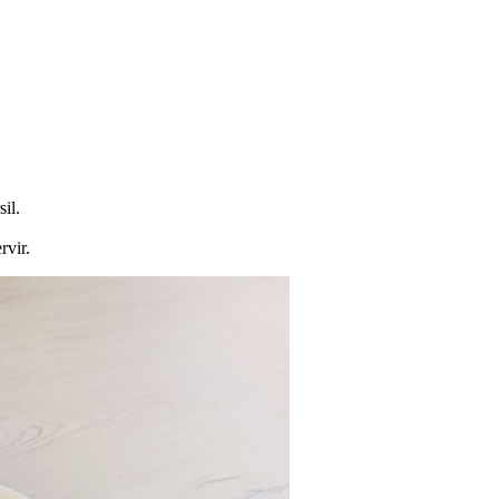
il.
rvir.