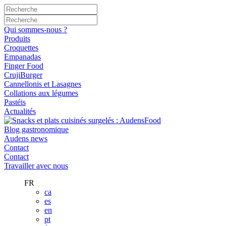
Qui sommes-nous ?
Produits
Croquettes
Empanadas
Finger Food
CrujiBurger
Cannellonis et Lasagnes
Collations aux légumes
Pastéis
Actualités
Blog gastronomique
Audens news
Contact
Contact
Travailler avec nous
FR
ca
es
en
pt