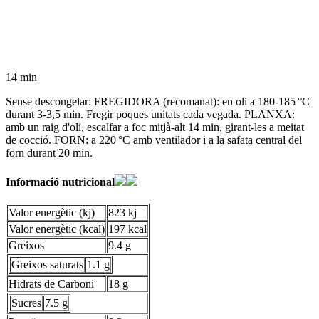
14 min
Sense descongelar: FREGIDORA (recomanat): en oli a 180-185 °C
durant 3-3,5 min. Fregir poques unitats cada vegada. PLANXA:
amb un raig d'oli, escalfar a foc mitjà-alt 14 min, girant-les a meitat
de cocció. FORN: a 220 °C amb ventilador i a la safata central del
forn durant 20 min.
Informació nutricional
Valor energètic (kj)
823 kj
Valor energètic (kcal)
197 kcal
Greixos
9.4 g
Greixos saturats
1.1 g
Hidrats de Carboni
18 g
Sucres
7.5 g