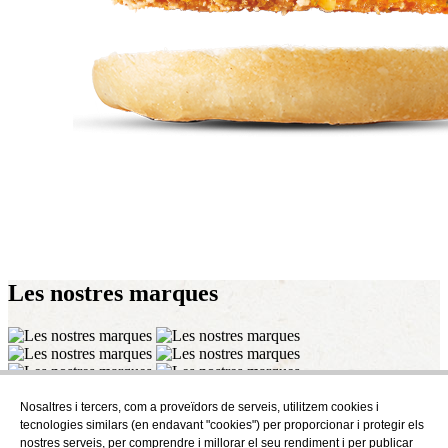
Les nostres
marques
Nosaltres i tercers, com a proveïdors de serveis, utilitzem cookies i
Subscriu-te
tecnologies similars (en endavant "cookies") per proporcionar i protegir els
Descobreix tot el que es cou a AudensFood.
nostres serveis, per comprendre i millorar el seu rendiment i per publicar