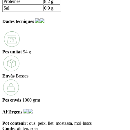
Proteïnes
8.2 g
Sal
0.9 g
Dades tècniques
Pes unitat
94 g
Envàs
Bosses
Pes envàs
1000 grm
Al·lèrgens
Pot contenir:
ous
peix
llet
mostassa
mol·luscs
Conté:
gluten
soja