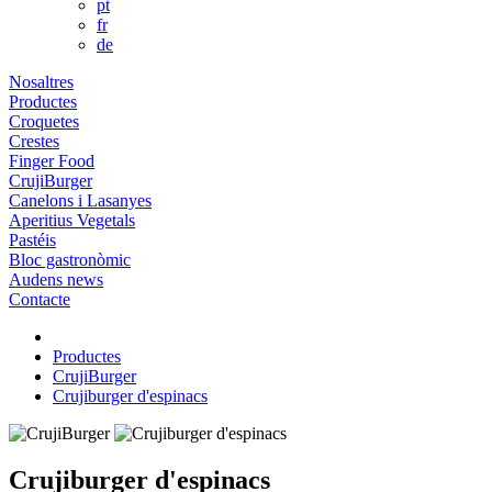
pt
fr
de
Nosaltres
Productes
Croquetes
Crestes
Finger Food
CrujiBurger
Canelons i Lasanyes
Aperitius Vegetals
Pastéis
Bloc gastronòmic
Audens news
Contacte
Productes
CrujiBurger
Crujiburger d'espinacs
Crujiburger d'espinacs