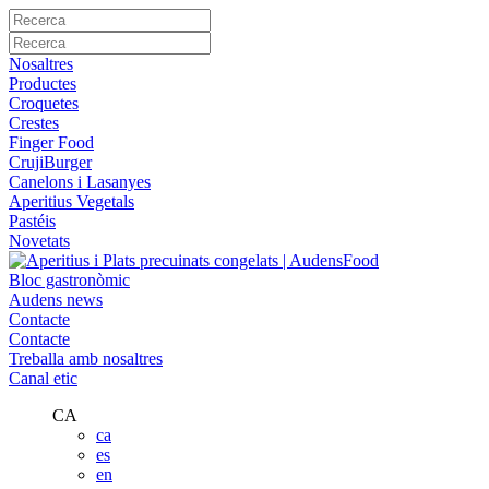
Nosaltres
Productes
Croquetes
Crestes
Finger Food
CrujiBurger
Canelons i Lasanyes
Aperitius Vegetals
Pastéis
Novetats
Bloc gastronòmic
Audens news
Contacte
Contacte
Treballa amb nosaltres
Canal etic
CA
ca
es
en