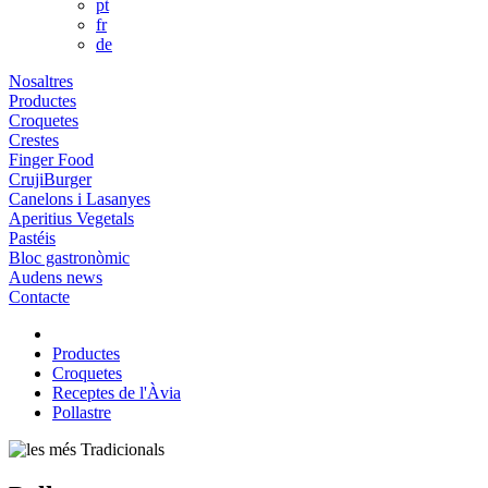
pt
fr
de
Nosaltres
Productes
Croquetes
Crestes
Finger Food
CrujiBurger
Canelons i Lasanyes
Aperitius Vegetals
Pastéis
Bloc gastronòmic
Audens news
Contacte
Productes
Croquetes
Receptes de l'Àvia
Pollastre