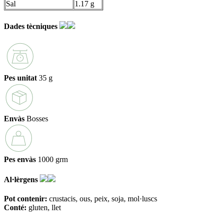
Sal
1.17 g
Dades tècniques
Pes unitat
35 g
Envàs
Bosses
Pes envàs
1000 grm
Al·lèrgens
Pot contenir:
crustacis
ous
peix
soja
mol·luscs
Conté:
gluten
llet