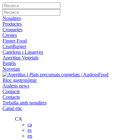
Nosaltres
Productes
Croquetes
Crestes
Finger Food
CrujiBurger
Canelons i Lasanyes
Aperitius Vegetals
Pastéis
Novetats
Bloc gastronòmic
Audens news
Contacte
Contacte
Treballa amb nosaltres
Canal etic
CA
ca
es
en