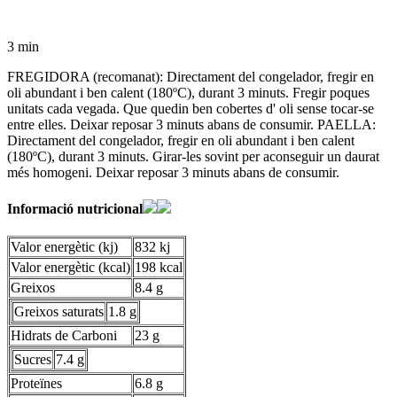
3 min
FREGIDORA (recomanat): Directament del congelador, fregir en
oli abundant i ben calent (180ºC), durant 3 minuts. Fregir poques
unitats cada vegada. Que quedin ben cobertes d' oli sense tocar-se
entre elles. Deixar reposar 3 minuts abans de consumir. PAELLA:
Directament del congelador, fregir en oli abundant i ben calent
(180ºC), durant 3 minuts. Girar-les sovint per aconseguir un daurat
més homogeni. Deixar reposar 3 minuts abans de consumir.
Informació nutricional
Valor energètic (kj)
832 kj
Valor energètic (kcal)
198 kcal
Greixos
8.4 g
Greixos saturats
1.8 g
Hidrats de Carboni
23 g
Sucres
7.4 g
Proteïnes
6.8 g