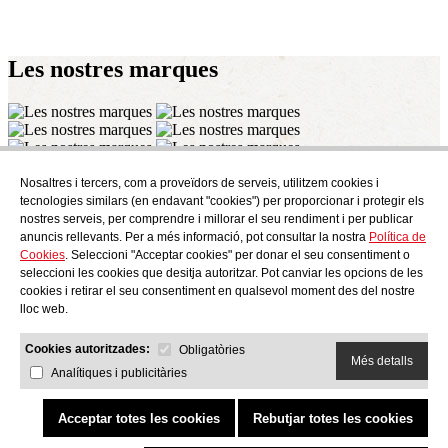
Les nostres
marques
Nosaltres i tercers, com a proveïdors de serveis, utilitzem cookies i
Subscriu-te
tecnologies similars (en endavant "cookies") per proporcionar i protegir els
Descobreix tot el que es cou a AudensFood.
nostres serveis, per comprendre i millorar el seu rendiment i per publicar
anuncis rellevants. Per a més informació, pot consultar la nostra
Política de
He llegit i accepto la
Política de Privacitat
Cookies
. Seleccioni "Acceptar cookies" per donar el seu consentiment o
Nosaltres
Audens news
Productes
Bloc gastronòmic
Contacte
seleccioni les cookies que desitja autoritzar. Pot canviar les opcions de les
Treballa amb nosaltres
cookies i retirar el seu consentiment en qualsevol moment des del nostre
lloc web.
Cookies autoritzades:
Obligatòries
Més detalls
Analítiques i publicitàries
AUDENS FOOD S.A.
C/ Jordi Camp, 25 - 08403 Granollers
Política de Privacitat
Avís Legal
Política de Cookies
Canal etic
Política de qualitat i medi ambient
Acceptar totes les cookies
Rebutjar totes les cookies
COPYRIGHT © 2026 Audens Food
Reservats tots els drets
by Neorg