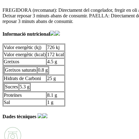
FREGIDORA (recomanat): Directament del congelador, fregir en oli abu
Deixar reposar 3 minuts abans de consumir. PAELLA: Directament del c
reposar 3 minuts abans de consumir.
Informació nutricional
Valor energètic (kj)
726 kj
Valor energètic (kcal)
172 kcal
Greixos
4.5 g
Greixos saturats
0.8 g
Hidrats de Carboni
25 g
Sucres
5.3 g
Proteïnes
8.1 g
Sal
1 g
Dades tècniques