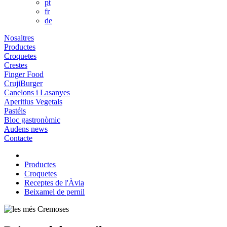
pt
fr
de
Nosaltres
Productes
Croquetes
Crestes
Finger Food
CrujiBurger
Canelons i Lasanyes
Aperitius Vegetals
Pastéis
Bloc gastronòmic
Audens news
Contacte
Productes
Croquetes
Receptes de l'Àvia
Beixamel de pernil