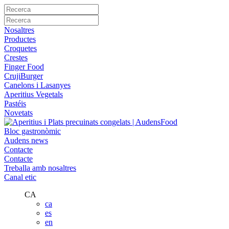
Nosaltres
Productes
Croquetes
Crestes
Finger Food
CrujiBurger
Canelons i Lasanyes
Aperitius Vegetals
Pastéis
Novetats
Bloc gastronòmic
Audens news
Contacte
Contacte
Treballa amb nosaltres
Canal etic
CA
ca
es
en