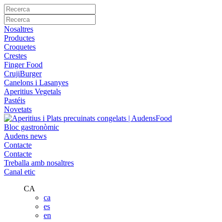
Nosaltres
Productes
Croquetes
Crestes
Finger Food
CrujiBurger
Canelons i Lasanyes
Aperitius Vegetals
Pastéis
Novetats
Bloc gastronòmic
Audens news
Contacte
Contacte
Treballa amb nosaltres
Canal etic
CA
ca
es
en