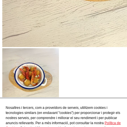
Nosaltres i tercers, com a proveïdors de serveis, utilitzem cookies i
Subscriu-te
tecnologies similars (en endavant "cookies") per proporcionar i protegir els
Descobreix tot el que es cou a AudensFood.
nostres serveis, per comprendre i millorar el seu rendiment i per publicar
anuncis rellevants. Per a més informació, pot consultar la nostra
Política de