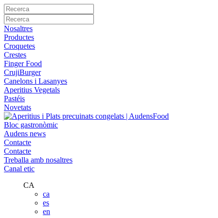
Nosaltres
Productes
Croquetes
Crestes
Finger Food
CrujiBurger
Canelons i Lasanyes
Aperitius Vegetals
Pastéis
Novetats
Bloc gastronòmic
Audens news
Contacte
Contacte
Treballa amb nosaltres
Canal etic
CA
ca
es
en