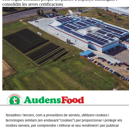
consolidin les seves certificacions
Nosaltres i tercers, com a proveïdors de serveis, utilitzem cookies i
Subscriu-te
tecnologies similars (en endavant "cookies") per proporcionar i protegir els
Descobreix tot el que es cou a AudensFood.
nostres serveis, per comprendre i millorar el seu rendiment i per publicar