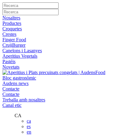
Nosaltres
Productes
Croquetes
Crestes
Finger Food
CrujiBurger
Canelons i Lasanyes
Aperitius Vegetals
Pastéis
Novetats
Bloc gastronòmic
Audens news
Contacte
Contacte
Treballa amb nosaltres
Canal etic
CA
ca
es
en