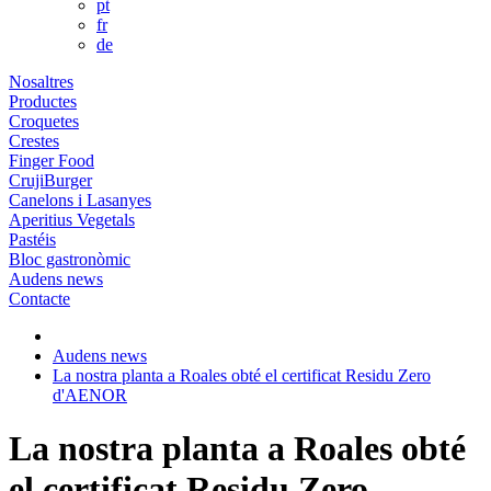
pt
fr
de
Nosaltres
Productes
Croquetes
Crestes
Finger Food
CrujiBurger
Canelons i Lasanyes
Aperitius Vegetals
Pastéis
Bloc gastronòmic
Audens news
Contacte
Audens news
La nostra planta a Roales obté el certificat Residu Zero
d'AENOR
La nostra planta a Roales obté
el certificat Residu Zero