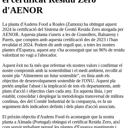
d'AENOR
La planta d'Audens Food a Roales (Zamora) ha obtingut aquest
2024 la certificació del Sistema de Gestió Residu Zero atorgada per
AENOR. Aquesta planta s'uneix a les de Granollers, Balsareny i
Parets, que compten amb aquesta certificació des de 2023 i l'han
revalidat el 2024. Podem dir amb orgull que, a totes les nostres
plantes d'Espanya, aquest any s'ha aconseguit que un 96% de residu
valoritzat no vagi a l'abocador.
Aquest èxit no fa més que refermar els nostres valors i confirmar el
nostre compromís amb la sostenibilitat i el medi ambient, recollit al
nostre pla “Alimentem un futur sostenible”, en línia amb els
objectius de desenvolupament sostenible de l'ONU. Aquest pla
pretén ampliar l'abast i la implicació de tots els departaments, amb
plans d'acció i objectius clars cada any. En aquesta línia, i per
establir, consolidar i desplegar la metodologia transversal de millora
contínua, des del Comitè Industrial de la companyia, es fa un
seguiment dels indicadors definits i dels plans d'acció associats.
El pròxim objectiu d'Audens Food és aconseguir que la nostra
planta a Almada (Portugal) obtingui el certificat Residu Zero, així
com seguir treballant perquè les plantes d'Espanya mantinguin i